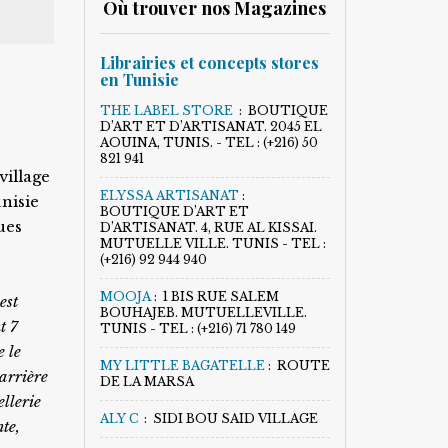
Où trouver nos Magazines
Librairies et concepts stores
en Tunisie
THE LABEL STORE
:
BOUTIQUE
D’ART ET D’ARTISANAT. 2045 EL
AOUINA, TUNIS. - TEL : (+216) 50
821 941
village
ELYSSA ARTISANAT
:
unisie
BOUTIQUE D’ART ET
ues
D’ARTISANAT. 4, RUE AL KISSAI.
MUTUELLE VILLE. TUNIS - TEL :
(+216) 92 944 940
MOOJA
:
1 BIS RUE SALEM
est
BOUHAJEB. MUTUELLEVILLE.
t 7
TUNIS - TEL : (+216) 71 780 149
e le
MY LITTLE BAGATELLE
:
ROUTE
carrière
DE LA MARSA
ellerie
ALY C
:
SIDI BOU SAID VILLAGE
te,