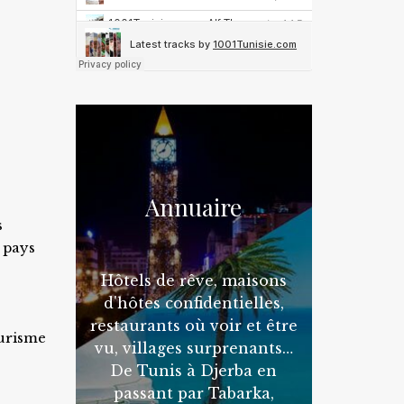
Annuaire
s
 pays
Hôtels de rêve, maisons
d'hôtes confidentielles,
e
restaurants où voir et être
ourisme
vu, villages surprenants…
De Tunis à Djerba en
passant par Tabarka,