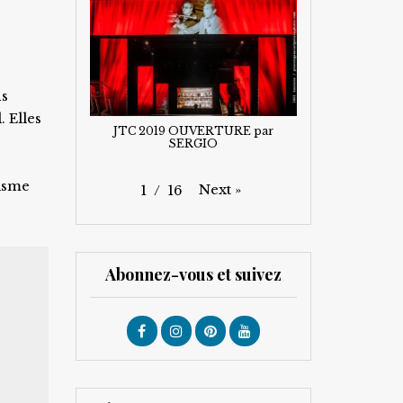
ns
 Elles
JTC 2019 OUVERTURE par
SERGIO
risme
Next
»
1
/
16
Abonnez-vous et suivez