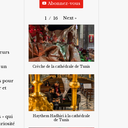
َAbonnez-vous
Next
»
1
/
16
leurs
, un
Crèche de la cathédrale de Tunis
as pour
 et
 » qui
Haythem Hadhiri à la cathédrale
de Tunis
riosité