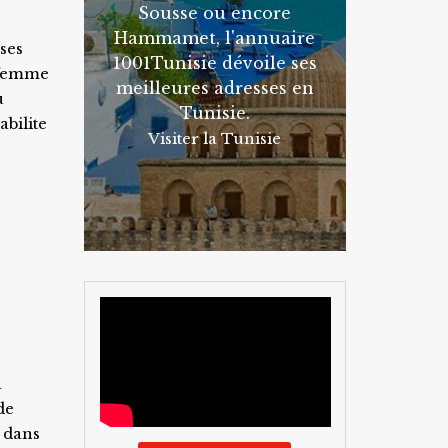
Sousse ou encore
Hammamet, l'annuaire
 ses
1001Tunisie dévoile ses
 femme
meilleures adresses en
u
Tunisie.
bilite
Visiter la Tunisie
à
de
e dans