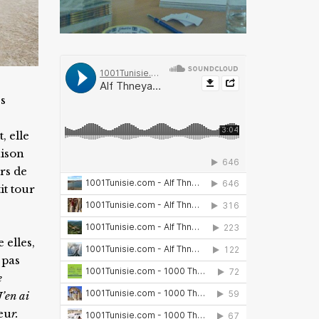
es
, elle
aison
rs de
it tour
 elles,
 pas
e
’en ai
œu
r.