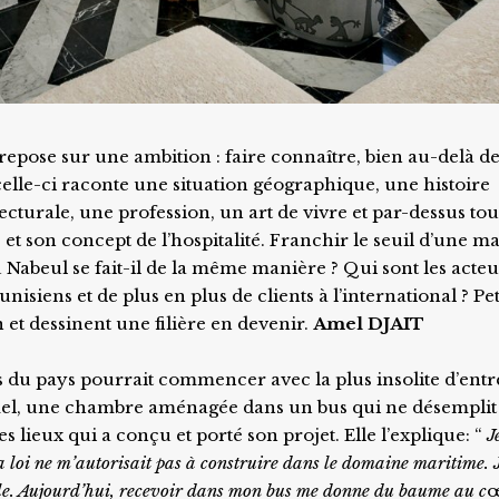
epose sur une ambition : faire connaître, bien au-delà d
 celle-ci raconte une situation géographique, une histoire
cturale, une profession, un art de vivre et par-dessus tout
et son concept de l’hospitalité. Franchir le seuil d’une m
 Nabeul se fait-il de la même manière ? Qui sont les acteu
unisiens et de plus en plus de clients à l’international ? Pet
n et dessinent une filière en devenir.
Amel DJAIT
s du pays pourrait commencer avec la plus insolite d’entre
mel, une chambre aménagée dans un bus qui ne désemplit
s lieux qui a conçu et porté son projet. Elle l’explique: “
J
 loi ne
m’autorisait pas à construire dans le domaine maritime. J
le. Aujourd’hui, recevoir dans mon bus me
donne du baume au c