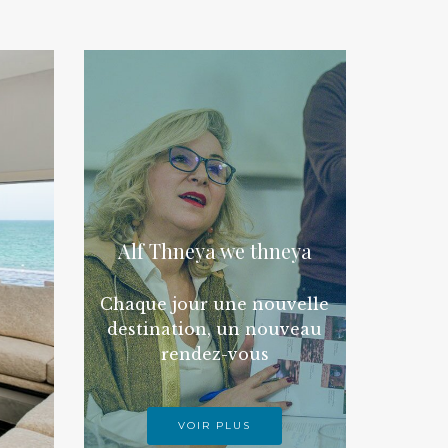
Alf Thneya we thneya
Chaque jour une nouvelle
destination, un nouveau
rendez-vous
VOIR PLUS