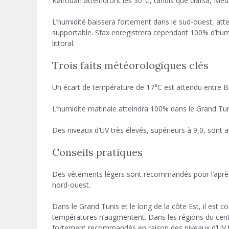
Kairouan atteindront les 30°C, tandis que Gafsa, Méd
L’humidité baissera fortement dans le sud-ouest, att
supportable. Sfax enregistrera cependant 100% d’hum
littoral.
Trois faits météorologiques clés
Un écart de température de 17°C est attendu entre B
L’humidité matinale atteindra 100% dans le Grand Tuni
Des niveaux d’UV très élevés, supérieurs à 9,0, sont 
Conseils pratiques
Des vêtements légers sont recommandés pour l’après-mi
nord-ouest.
Dans le Grand Tunis et le long de la côte Est, il est c
températures n’augmentent. Dans les régions du centre
fortement recommandés en raison des niveaux d’UV t