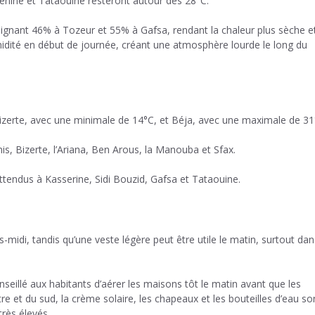
enine et Tataouine resteront autour des 28°C.
eignant 46% à Tozeur et 55% à Gafsa, rendant la chaleur plus sèche e
idité en début de journée, créant une atmosphère lourde le long du
izerte, avec une minimale de 14°C, et Béja, avec une maximale de 31
s, Bizerte, l’Ariana, Ben Arous, la Manouba et Sfax.
attendus à Kasserine, Sidi Bouzid, Gafsa et Tataouine.
di, tandis qu’une veste légère peut être utile le matin, surtout dan
onseillé aux habitants d’aérer les maisons tôt le matin avant que les
 et du sud, la crème solaire, les chapeaux et les bouteilles d’eau so
rès élevés.