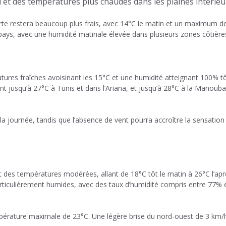
rd et des températures plus chaudes dans les plaines intérieu
zerte restera beaucoup plus frais, avec 14°C le matin et un maximum d
pays, avec une humidité matinale élevée dans plusieurs zones côtière
ures fraîches avoisinant les 15°C et une humidité atteignant 100% tô
 jusqu’à 27°C à Tunis et dans l’Ariana, et jusqu’à 28°C à la Manouba
la journée, tandis que l’absence de vent pourra accroître la sensation
 des températures modérées, allant de 18°C ​​tôt le matin à 26°C l’apr
rticulièrement humides, avec des taux d’humidité compris entre 77% 
mpérature maximale de 23°C. Une légère brise du nord-ouest de 3 km/