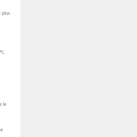
t plus
°C.
s le
nt