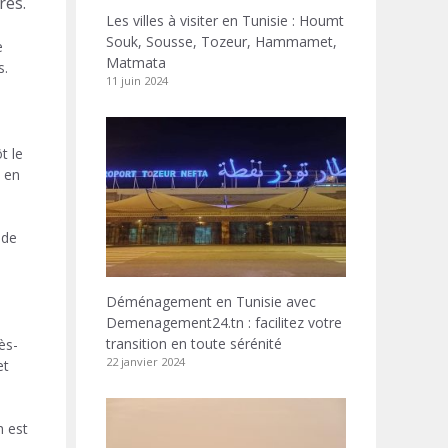
res.
Les villes à visiter en Tunisie : Houmt
Souk, Sousse, Tozeur, Hammamet,
e
Matmata
s.
11 juin 2024
t le
 en
 de
Déménagement en Tunisie avec
Demenagement24.tn : facilitez votre
transition en toute sérénité
ès-
22 janvier 2024
et
h est