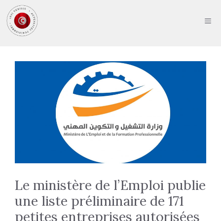
Aller
au
ME
contenu
Le ministère de l’Emploi publie
une liste préliminaire de 171
petites entreprises autorisées