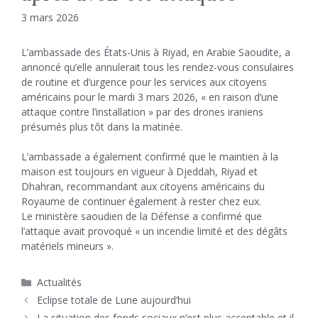
3 mars 2026
L’ambassade des États-Unis à Riyad, en Arabie Saoudite, a
annoncé qu’elle annulerait tous les rendez-vous consulaires
de routine et d’urgence pour les services aux citoyens
américains pour le mardi 3 mars 2026, « en raison d’une
attaque contre l’installation » par des drones iraniens
présumés plus tôt dans la matinée.
L’ambassade a également confirmé que le maintien à la
maison est toujours en vigueur à Djeddah, Riyad et
Dhahran, recommandant aux citoyens américains du
Royaume de continuer également à rester chez eux.
Le ministère saoudien de la Défense a confirmé que
l’attaque avait provoqué « un incendie limité et des dégâts
matériels mineurs ».
Catégories
Actualités
Eclipse totale de Lune aujourd’hui
La situation des fonds sociaux n’est plus acceptable et il