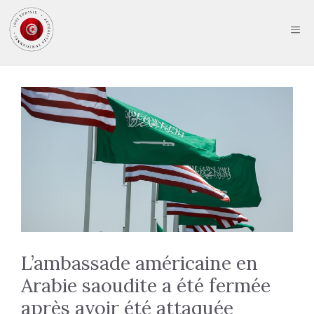
Aller
au
ME
contenu
L’ambassade américaine en
Arabie saoudite a été fermée
après avoir été attaquée