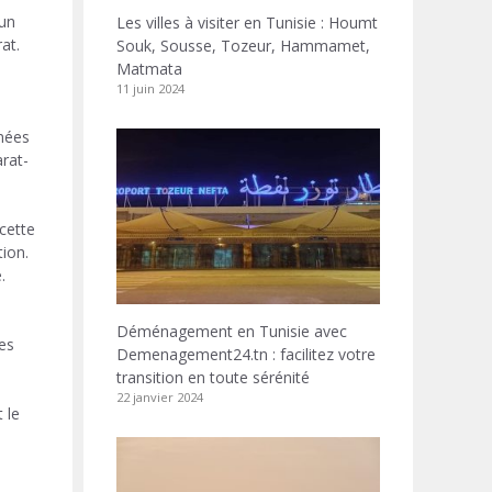
’un
Les villes à visiter en Tunisie : Houmt
at.
Souk, Sousse, Tozeur, Hammamet,
Matmata
11 juin 2024
nnées
rat-
cette
tion.
.
Déménagement en Tunisie avec
es
Demenagement24.tn : facilitez votre
transition en toute sérénité
22 janvier 2024
 le