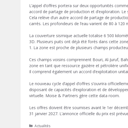
L’appel d’offres portera sur deux opportunités commer
accord de partage de production et d’exploration. L
Cela relève d’un autre accord de partage de producti
carrés. Les profondeurs de l’eau varient de 80 à 120 
La couverture sismique actuelle totalise 6 500 kilo
3D. Plusieurs puits ont déjà été forés dans cette zo
1. La zone est proche de plusieurs champs producteur
Ces champs voisins comprennent Bouri, Al-Juruf, Bahr
zone en tant que ressource gazière et pétrolière unifi
Il comprend également un accord d’exploitation unitai
Le nouveau cycle d’appel d’offres s’ouvrira officielle
disposant de capacités d’exploration et de développe
virtuelle. Moise & Partners gère cette data room.
Les offres doivent être soumises avant le 1er décem
31 janvier 2027. L’annonce officielle du prix est prév
Catégories
Actualités