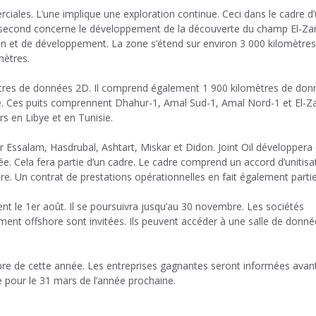
ciales. L’une implique une exploration continue. Ceci dans le cadre d
e second concerne le développement de la découverte du champ El-Zar
on et de développement. La zone s’étend sur environ 3 000 kilomètres
mètres.
mètres de données 2D. Il comprend également 1 900 kilomètres de do
ne. Ces puits comprennent Dhahur-1, Amal Sud-1, Amal Nord-1 et El-Za
s en Libye et en Tunisie.
 Essalam, Hasdrubal, Ashtart, Miskar et Didon. Joint Oil développera 
ée. Cela fera partie d’un cadre. Le cadre comprend un accord d’unitisa
re. Un contrat de prestations opérationnelles en fait également partie
ment le 1er août. Il se poursuivra jusqu’au 30 novembre. Les sociétés
ment offshore sont invitées. Ils peuvent accéder à une salle de donné
bre de cette année. Les entreprises gagnantes seront informées avant
ue pour le 31 mars de l’année prochaine.