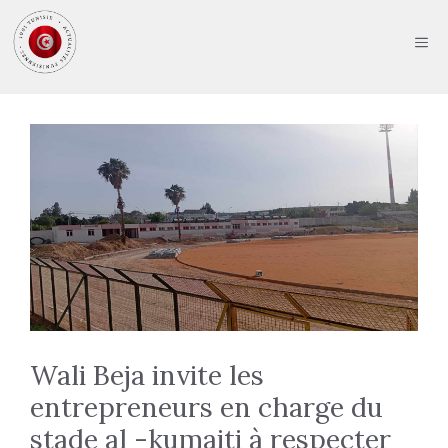
Aller
au
ME
contenu
Wali Beja invite les
entrepreneurs en charge du
stade al -kumaiti à respecter