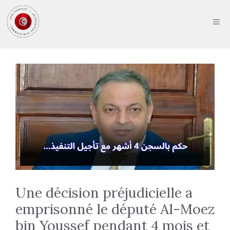
Aller
au
ME
contenu
Une décision préjudicielle a
emprisonné le député Al-Moez
bin Youssef pendant 4 mois et