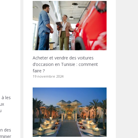
Acheter et vendre des voitures
d’occasion en Tunisie : comment
faire ?
19 novembre 2024
 à les
aux
u
en des
rminer