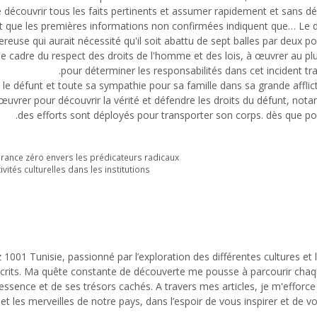
 découvrir tous les faits pertinents et assumer rapidement et sans dél
ant que les premières informations non confirmées indiquent que… Le 
euse qui aurait nécessité qu'il soit abattu de sept balles par deux poli
le cadre du respect des droits de l'homme et des lois, à œuvrer au plu
pour déterminer les responsabilités dans cet incident tra
e défunt et toute sa sympathie pour sa famille dans sa grande afflicti
vrer pour découvrir la vérité et défendre les droits du défunt, nota
des efforts sont déployés pour transporter son corps. dès que pos
lérance zéro envers les prédicateurs radicaux
tés culturelles dans les institutions
 1001 Tunisie, passionné par l’exploration des différentes cultures et 
 écrits. Ma quête constante de découverte me pousse à parcourir cha
 essence et de ses trésors cachés. A travers mes articles, je m'efforce
et les merveilles de notre pays, dans l’espoir de vous inspirer et de v