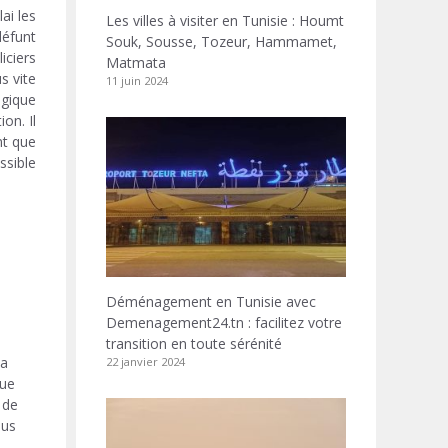
ai les
Les villes à visiter en Tunisie : Houmt
défunt
Souk, Sousse, Tozeur, Hammamet,
ciers.
Matmata
s vite
11 juin 2024
gique.
on. Il
nt que
sible.
Déménagement en Tunisie avec
Demenagement24.tn : facilitez votre
transition en toute sérénité
la
22 janvier 2024
que
 de
ous