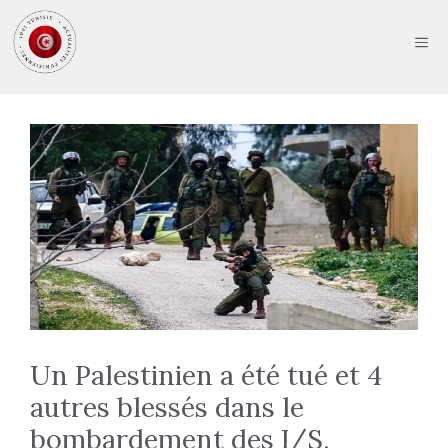
Aller
au
ME
contenu
Un Palestinien a été tué et 4
autres blessés dans le
bombardement des I/S,