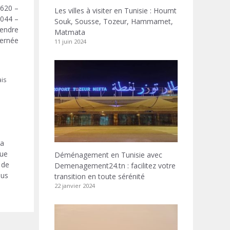
– 620 kilogrammes de souris fine
Les villes à visiter en Tunisie : Houmt
– 1044 litres d’huile végétale subventionnée
Souk, Sousse, Tozeur, Hammamet,
rendre
Matmata
ernée.
11 juin 2024
ais
la
que
Déménagement en Tunisie avec
 de
Demenagement24.tn : facilitez votre
ous
transition en toute sérénité
22 janvier 2024