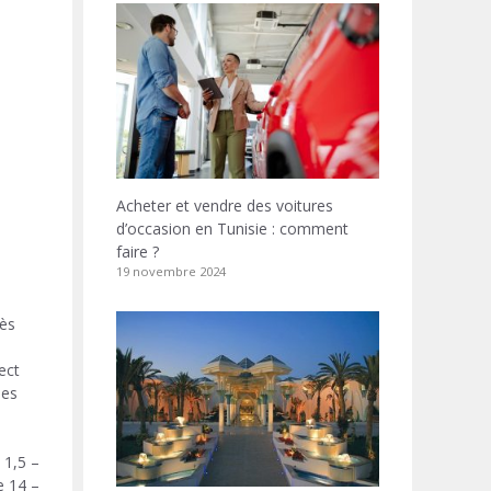
Acheter et vendre des voitures
d’occasion en Tunisie : comment
faire ?
19 novembre 2024
rès
ect
ues
– 1,5 tonne de sucre
– 14 tonnes de semoule