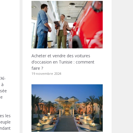
Acheter et vendre des voitures
d’occasion en Tunisie : comment
faire ?
19 novembre 2024
Al-
 à
osée
de
es les
peuple
dant. .