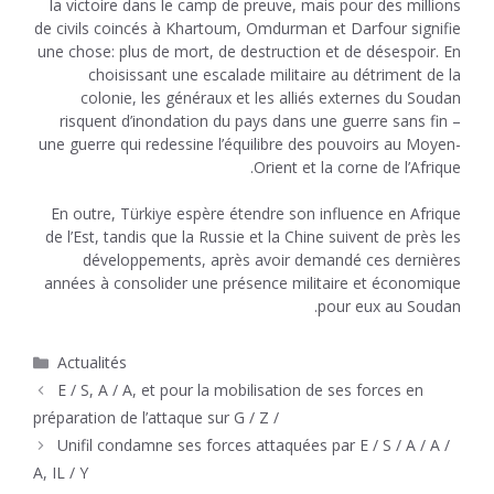
la victoire dans le camp de preuve, mais pour des millions
de civils coincés à Khartoum, Omdurman et Darfour signifie
une chose: plus de mort, de destruction et de désespoir. En
choisissant une escalade militaire au détriment de la
colonie, les généraux et les alliés externes du Soudan
risquent d’inondation du pays dans une guerre sans fin –
une guerre qui redessine l’équilibre des pouvoirs au Moyen-
Orient et la corne de l’Afrique.
En outre, Türkiye espère étendre son influence en Afrique
de l’Est, tandis que la Russie et la Chine suivent de près les
développements, après avoir demandé ces dernières
années à consolider une présence militaire et économique
pour eux au Soudan.
Catégories
Actualités
E / S, A / A, et pour la mobilisation de ses forces en
préparation de l’attaque sur G / Z /
Unifil condamne ses forces attaquées par E / S / A / A /
A, IL / Y