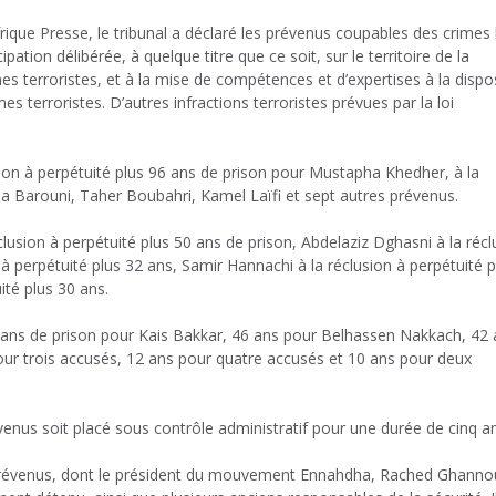
frique Presse, le tribunal a déclaré les prévenus coupables des crimes 
cipation délibérée, à quelque titre que ce soit, sur le territoire de la
mes terroristes, et à la mise de compétences et d’expertises à la dispo
mes terroristes. D’autres infractions terroristes prévues par la loi
sion à perpétuité plus 96 ans de prison pour Mustapha Khedher, à la
ha Barouni, Taher Boubahri, Kamel Laïfi et sept autres prévenus.
lusion à perpétuité plus 50 ans de prison, Abdelaziz Dghasni à la récl
à perpétuité plus 32 ans, Samir Hannachi à la réclusion à perpétuité p
ité plus 30 ans.
ans de prison pour Kais Bakkar, 46 ans pour Belhassen Nakkach, 42 
pour trois accusés, 12 ans pour quatre accusés et 10 ans pour deux
nus soit placé sous contrôle administratif pour une durée de cinq an
 35 prévenus, dont le président du mouvement Ennahdha, Rached Ghanno