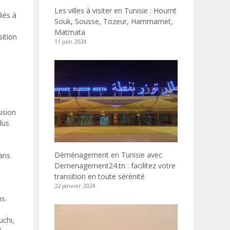
Les villes à visiter en Tunisie : Houmt
liés à
Souk, Sousse, Tozeur, Hammamet,
Matmata
sition
11 juin 2024
usion
lus
Déménagement en Tunisie avec
ans
Demenagement24.tn : facilitez votre
transition en toute sérénité
22 janvier 2024
s.
uchi,