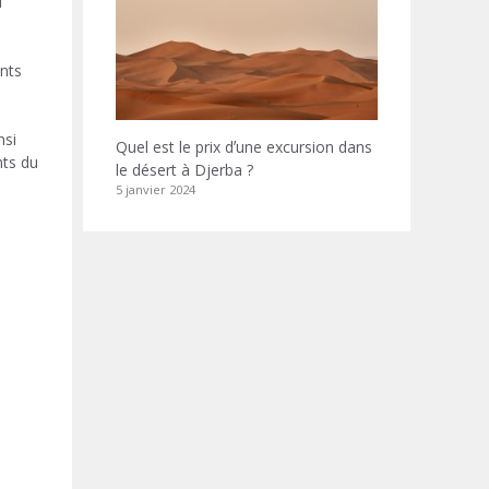
l
ants
nsi
Quel est le prix dʼune excursion dans
nts du
le désert à Djerba ?
5 janvier 2024
e