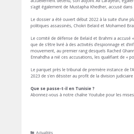
actuellement détenu, son adjoint Ali Larayedh, égalem
s’agit également de Mustapha Khedher, accusé dans ce 
Le dossier a été ouvert début 2022 à la suite d’une p
politiques assassinés, Chokri Belaïd et Mohamed Brahm
Le comité de défense de Belaïd et Brahmi a accusé « l
que de s’être livré à des activités d’espionnage et d’inf
mouvement, au premier rang desquels Rached Ghannou
Ennahdha a nié ces accusations, les qualifiant de « p
Le parquet près le tribunal de première instance de l
2023 de s’en désister au profit de la division judiciaire 
Que se passe-t-il en Tunisie ?
Abonnez-vous à notre chaîne Youtube pour les mises 
Catégories
Actualités