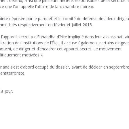
ent détenu, ainsi que plusieurs anciens responsables de la sécurité. I
que l’on appelle l’affaire de la « chambre noire ».
lainte déposée par le parquet et le comité de défense des deux dirige
i, tués respectivement en février et juillet 2013.
’appareil secret » d’Ennahdha d’être impliqué dans leur assassinat, ai
iltration des institutions de l’État. Il accuse également certains dirigea
chi, de diriger et d’encadrer cet appareil secret. Le mouvement
olitiquement motivées ».
’Ariana s’est d’abord occupé du dossier, avant de décider en septembr
antiterroriste.
à jour.