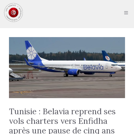
Aller
au
ME
contenu
Tunisie : Belavia reprend ses
vols charters vers Enfidha
après une pause de cinq ans