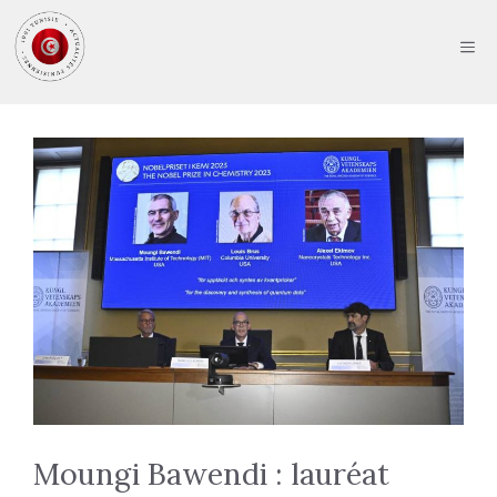
Aller
au
ME
contenu
Moungi Bawendi : lauréat