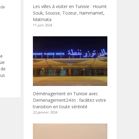
Les villes à visiter en Tunisie : Houmt
 de
Souk, Sousse, Tozeur, Hammamet,
Matmata
11 juin 2024
la
que
 de
ous
Déménagement en Tunisie avec
Demenagement24.tn : facilitez votre
transition en toute sérénité
22 janvier 2024