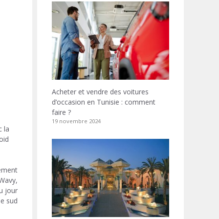
Acheter et vendre des voitures
d’occasion en Tunisie : comment
faire ?
19 novembre 2024
 la
oid
vement
 Wavy,
 jour.
e sud.