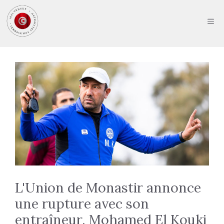
Aller
au
ME
contenu
L'Union de Monastir annonce
une rupture avec son
entraîneur, Mohamed El Kouki