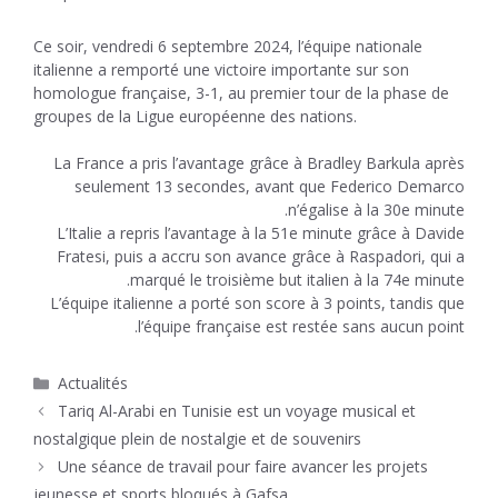
Ce soir, vendredi 6 septembre 2024, l’équipe nationale
italienne a remporté une victoire importante sur son
homologue française, 3-1, au premier tour de la phase de
groupes de la Ligue européenne des nations.
La France a pris l’avantage grâce à Bradley Barkula après
seulement 13 secondes, avant que Federico Demarco
n’égalise à la 30e minute.
L’Italie a repris l’avantage à la 51e minute grâce à Davide
Fratesi, puis a accru son avance grâce à Raspadori, qui a
marqué le troisième but italien à la 74e minute.
L’équipe italienne a porté son score à 3 points, tandis que
l’équipe française est restée sans aucun point.
Catégories
Actualités
Tariq Al-Arabi en Tunisie est un voyage musical et
nostalgique plein de nostalgie et de souvenirs
Une séance de travail pour faire avancer les projets
jeunesse et sports bloqués à Gafsa