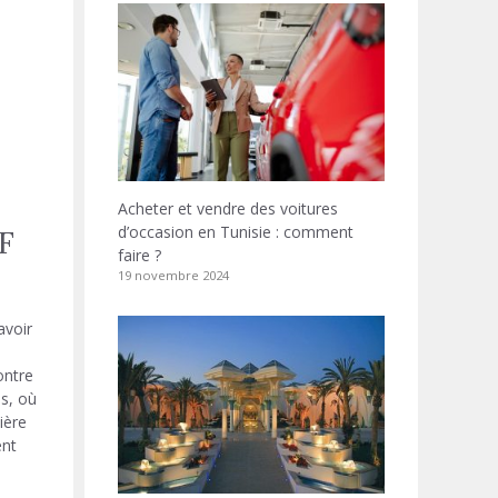
Acheter et vendre des voitures
d’occasion en Tunisie : comment
F
faire ?
19 novembre 2024
avoir
ontre
ns, où
ière
ent