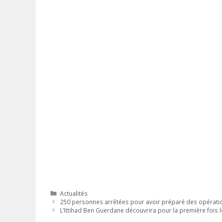
Catégories
Actualités
250 personnes arrêtées pour avoir préparé des opératio
L’Ittihad Ben Guerdane découvrira pour la première fois l