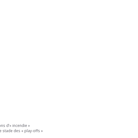
ns d’« incendie »
e stade des « play-offs »