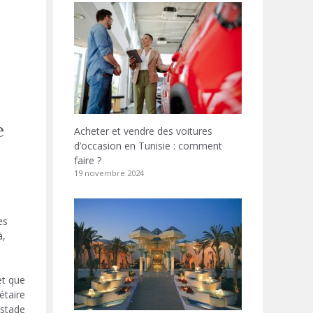
e
Acheter et vendre des voitures
d’occasion en Tunisie : comment
faire ?
19 novembre 2024
es
à,
et que
étaire
stade.