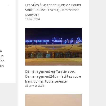
.
Les villes à visiter en Tunisie : Houmt
Souk, Sousse, Tozeur, Hammamet,
Matmata
11 juin 2024
la
que
 de
ous
Déménagement en Tunisie avec
Demenagement24.tn : facilitez votre
transition en toute sérénité
22 janvier 2024