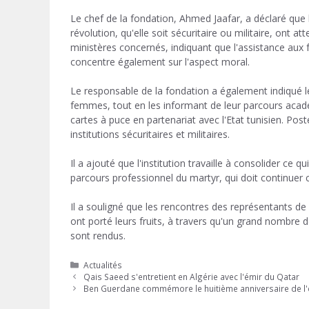
Le chef de la fondation, Ahmed Jaafar, a déclaré que 
révolution, qu'elle soit sécuritaire ou militaire, ont a
ministères concernés, indiquant que l'assistance aux f
concentre également sur l'aspect moral.
Le responsable de la fondation a également indiqué 
femmes, tout en les informant de leur parcours acadé
cartes à puce en partenariat avec l'Etat tunisien. Pos
institutions sécuritaires et militaires.
Il a ajouté que l'institution travaille à consolider ce q
parcours professionnel du martyr, qui doit continuer c
Il a souligné que les rencontres des représentants de
ont porté leurs fruits, à travers qu'un grand nombre d
sont rendus.
Catégories
Actualités
Qais Saeed s'entretient en Algérie avec l'émir du Qatar
Ben Guerdane commémore le huitième anniversaire de l