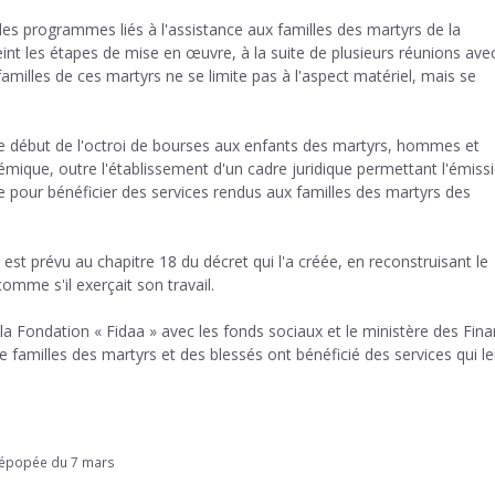
les programmes liés à l'assistance aux familles des martyrs de la
tteint les étapes de mise en œuvre, à la suite de plusieurs réunions ave
amilles de ces martyrs ne se limite pas à l'aspect matériel, mais se
le début de l'octroi de bourses aux enfants des martyrs, hommes et
mique, outre l'établissement d'un cadre juridique permettant l'émiss
te pour bénéficier des services rendus aux familles des martyrs des
ui est prévu au chapitre 18 du décret qui l'a créée, en reconstruisant le
omme s'il exerçait son travail.
 la Fondation « Fidaa » avec les fonds sociaux et le ministère des Fin
e familles des martyrs et des blessés ont bénéficié des services qui le
'épopée du 7 mars