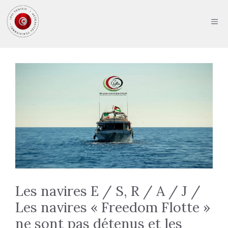
Aller
au
ME
contenu
Les navires E / S, R / A / J /
Les navires « Freedom Flotte »
ne sont pas détenus et les