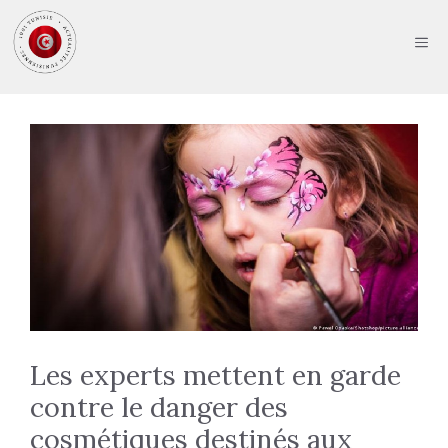
Aller
au
ME
contenu
Les experts mettent en garde
contre le danger des
cosmétiques destinés aux