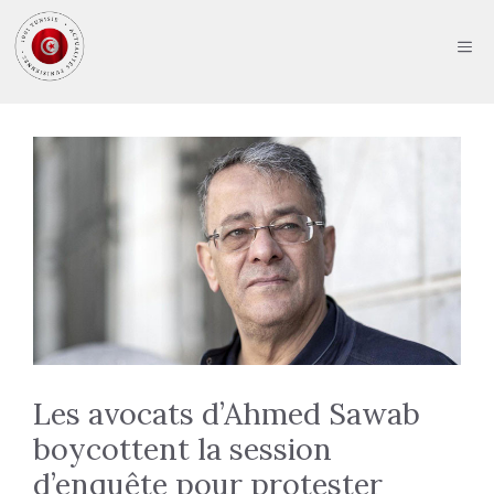
Aller
au
ME
contenu
Les avocats d’Ahmed Sawab
boycottent la session
d’enquête pour protester