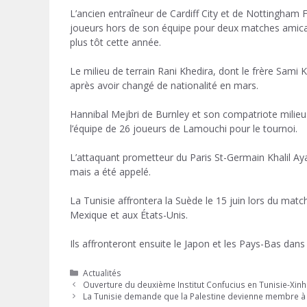
L’ancien entraîneur de Cardiff City et de Nottingham Fo
joueurs hors de son équipe pour deux matches amicau
plus tôt cette année.
Le milieu de terrain Rani Khedira, dont le frère Sami
après avoir changé de nationalité en mars.
Hannibal Mejbri de Burnley et son compatriote milieu 
l’équipe de 26 joueurs de Lamouchi pour le tournoi.
L’attaquant prometteur du Paris St-Germain Khalil Ayar
mais a été appelé.
La Tunisie affrontera la Suède le 15 juin lors du ma
Mexique et aux États-Unis.
Ils affronteront ensuite le Japon et les Pays-Bas dan
Catégories
Actualités
Ouverture du deuxième Institut Confucius en Tunisie-Xin
La Tunisie demande que la Palestine devienne membre à 