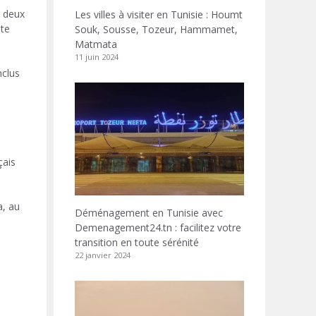
s deux
Les villes à visiter en Tunisie : Houmt
ête
Souk, Sousse, Tozeur, Hammamet,
Matmata
11 juin 2024
nclus
e
çais
a, au
Déménagement en Tunisie avec
Demenagement24.tn : facilitez votre
transition en toute sérénité
22 janvier 2024