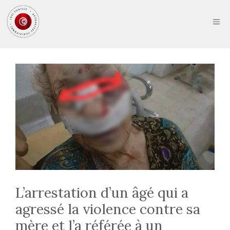
Aller
au
ME
contenu
L’arrestation d’un âgé qui a
agressé la violence contre sa
mère et l’a référée à un