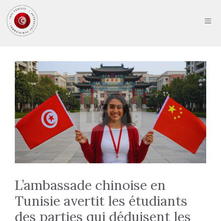
Aller
au
ME
contenu
L’ambassade chinoise en
Tunisie avertit les étudiants
des parties qui déduisent les