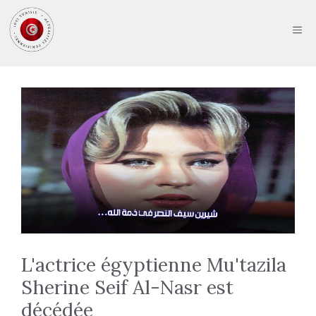
Aller
au
ME
contenu
L'actrice égyptienne Mu'tazila
Sherine Seif Al-Nasr est
décédée