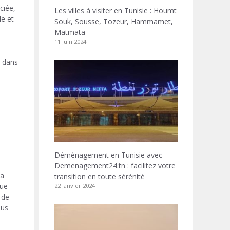
ciée,
Les villes à visiter en Tunisie : Houmt
le et
Souk, Sousse, Tozeur, Hammamet,
Matmata
11 juin 2024
t dans
Déménagement en Tunisie avec
Demenagement24.tn : facilitez votre
la
transition en toute sérénité
que
22 janvier 2024
 de
ous