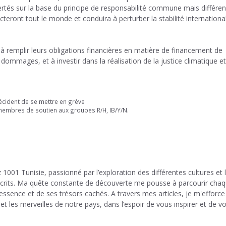
ertés sur la base du principe de responsabilité commune mais différen
teront tout le monde et conduira à perturber la stabilité internationa
s à remplir leurs obligations financières en matière de financement de
 dommages, et à investir dans la réalisation de la justice climatique e
décident de se mettre en grève
 membres de soutien aux groupes R/H, IB/Y/N.
 1001 Tunisie, passionné par l’exploration des différentes cultures et 
 écrits. Ma quête constante de découverte me pousse à parcourir cha
 essence et de ses trésors cachés. A travers mes articles, je m'efforce
et les merveilles de notre pays, dans l’espoir de vous inspirer et de v