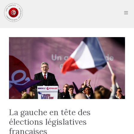
Aller
au
ME
contenu
La gauche en tête des
élections législatives
françaises