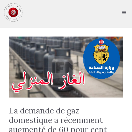
Aller
au
ME
contenu
La demande de gaz
domestique a récemment
augmenté de 60 pour cent