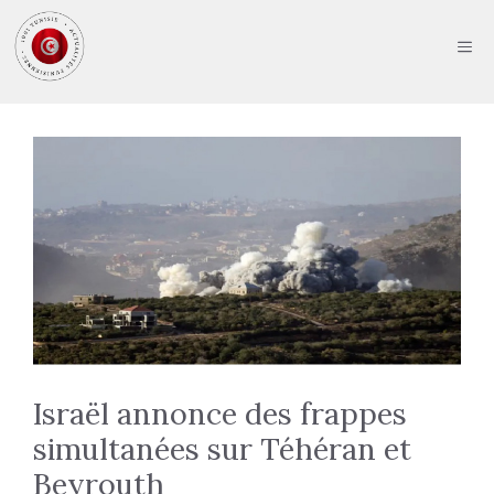
Aller
au
ME
contenu
Israël annonce des frappes
simultanées sur Téhéran et
Beyrouth