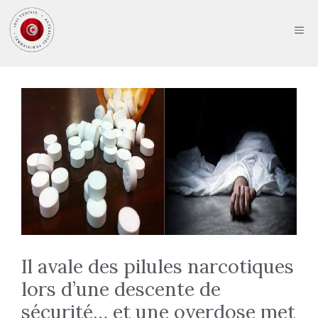
Aller
au
ME
contenu
Il avale des pilules narcotiques
lors d’une descente de
sécurité… et une overdose met