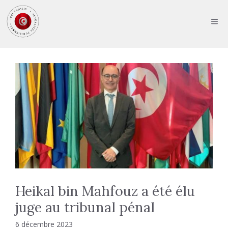
Aller
au
ME
contenu
Heikal bin Mahfouz a été élu
juge au tribunal pénal
6 décembre 2023