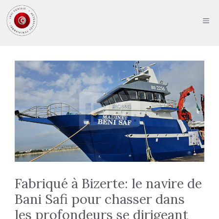
Aller
au
ME
contenu
Fabriqué à Bizerte: le navire de
Bani Safi pour chasser dans
les profondeurs se dirigeant