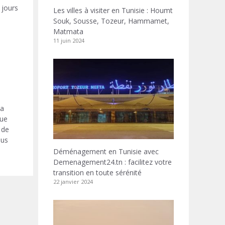
jours.
Les villes à visiter en Tunisie : Houmt
Souk, Sousse, Tozeur, Hammamet,
Matmata
11 juin 2024
la
que
 de
ous
Déménagement en Tunisie avec
Demenagement24.tn : facilitez votre
transition en toute sérénité
22 janvier 2024