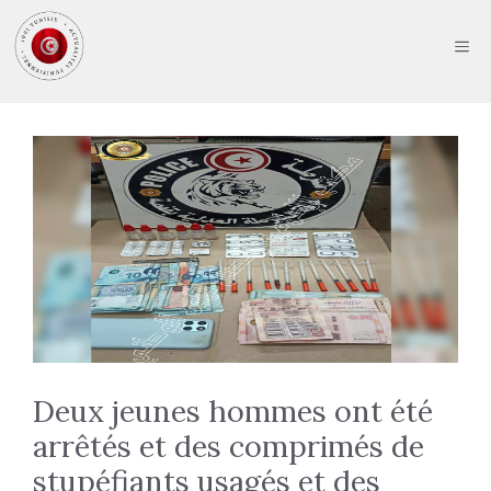
Aller
au
ME
contenu
Deux jeunes hommes ont été
arrêtés et des comprimés de
stupéfiants usagés et des