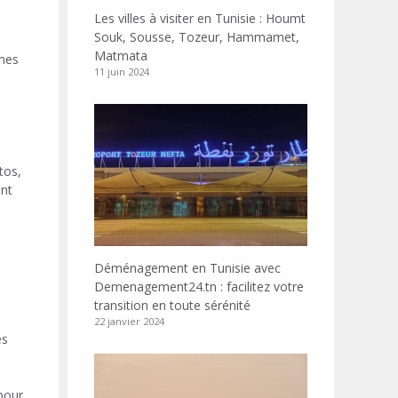
Les villes à visiter en Tunisie : Houmt
Souk, Sousse, Tozeur, Hammamet,
Matmata
rmes
11 juin 2024
tos,
ont
Déménagement en Tunisie avec
Demenagement24.tn : facilitez votre
transition en toute sérénité
22 janvier 2024
es
pour