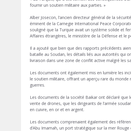
fournir un soutien militaire aux parties. »
Alber Josecon, l’ancien directeur général de la sécurit
éminent de la Carnegie International Peace Corporati
souligné que la Turquie avait un système solide et fe
Affaires étrangères, le ministère de la Défense et le p
Il a ajouté que bien que des rapports précédents aien
bataille au Soudan, les détails liés aux autorités qui 
livraison dans une zone de conflit active malgré les s
Les documents ont également mis en lumière les incit
le soutien militaire, offrant un aperçu rare du monde
guerres.
Les documents de la société Baikar ont déclaré que les
vente de drones, que les dirigeants de l’armée soudana
en cuivre, en or et en argent.
Les documents comprenaient également des références 
d’Abu Imamah, un port stratégique sur la mer Rouge e