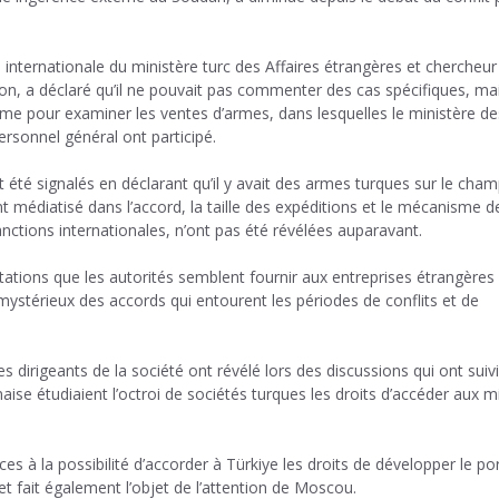
é internationale du ministère turc des Affaires étrangères et chercheur
on, a déclaré qu’il ne pouvait pas commenter des cas spécifiques, ma
rme pour examiner les ventes d’armes, dans lesquelles le ministère de
ersonnel général ont participé.
t été signalés en déclarant qu’il y avait des armes turques sur le cha
ont médiatisé dans l’accord, la taille des expéditions et le mécanisme d
anctions internationales, n’ont pas été révélées auparavant.
ations que les autorités semblent fournir aux entreprises étrangères
 mystérieux des accords qui entourent les périodes de conflits et de
 dirigeants de la société ont révélé lors des discussions qui ont suivi
ise étudiaient l’octroi de sociétés turques les droits d’accéder aux m
à la possibilité d’accorder à Türkiye les droits de développer le po
t fait également l’objet de l’attention de Moscou.