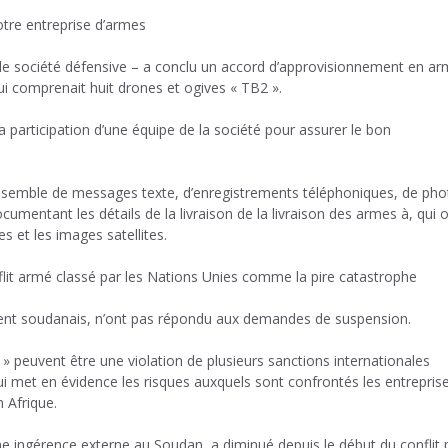
otre entreprise d’armes
ande société défensive – a conclu un accord d’approvisionnement en a
ui comprenait huit drones et ogives « TB2 ».
a participation d’une équipe de la société pour assurer le bon
ensemble de messages texte, d’enregistrements téléphoniques, de pho
umentant les détails de la livraison de la livraison des armes à, qui 
s et les images satellites.
flit armé classé par les Nations Unies comme la pire catastrophe
ment soudanais, n’ont pas répondu aux demandes de suspension.
 » peuvent être une violation de plusieurs sanctions internationales
ui met en évidence les risques auxquels sont confrontés les entrepris
n Afrique.
e ingérence externe au Soudan, a diminué depuis le début du conflit 