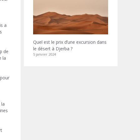
is a
s
Quel est le prix dʼune excursion dans
le désert à Djerba ?
mp de
5 janvier 2024
e la
 pour
 la
ines
rt