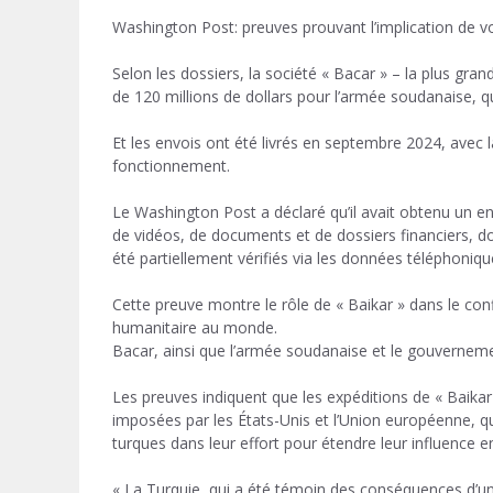
Washington Post: preuves prouvant l’implication de v
Selon les dossiers, la société « Bacar » – la plus gr
de 120 millions de dollars pour l’armée soudanaise, q
Et les envois ont été livrés en septembre 2024, avec l
fonctionnement.
Le Washington Post a déclaré qu’il avait obtenu un 
de vidéos, de documents et de dossiers financiers, doc
été partiellement vérifiés via les données téléphonique
Cette preuve montre le rôle de « Baikar » dans le con
humanitaire au monde.
Bacar, ainsi que l’armée soudanaise et le gouverne
Les preuves indiquent que les expéditions de « Baikar
imposées par les États-Unis et l’Union européenne, q
turques dans leur effort pour étendre leur influence e
« La Turquie, qui a été témoin des conséquences d’un