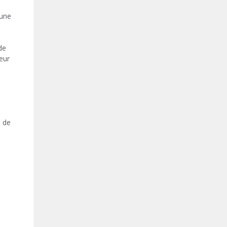
 une
de
eur
d de