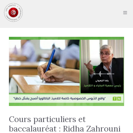
Aller
au
ME
contenu
Cours particuliers et
baccalauréat : Ridha Zahrouni