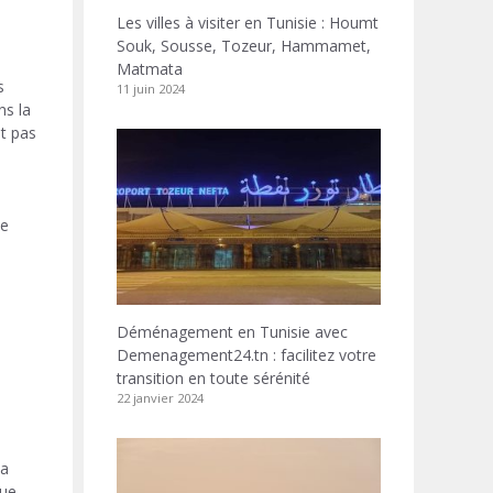
Les villes à visiter en Tunisie : Houmt
Souk, Sousse, Tozeur, Hammamet,
Matmata
s
11 juin 2024
ns la
nt pas
de
Déménagement en Tunisie avec
Demenagement24.tn : facilitez votre
transition en toute sérénité
22 janvier 2024
la
que