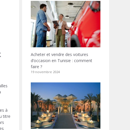
x
Acheter et vendre des voitures
d’occasion en Tunisie : comment
faire ?
19 novembre 2024
lles
à
ées à
 titre
ars
des