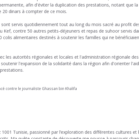
permanente, afin d'éviter la duplication des prestations, notant que la
e 20 dinars à compter de ce mois.
r sont servis quotidiennement tout au long du mois sacré au profit de
du Kef, contre 50 autres petits-déjeuners et repas de suhoor servis da
0 colis alimentaires destinés à soutenir les familles qui ne bénéficiaie
 les autorités régionales et locales et l'administration régionale des
 soutenir l'expansion de la solidarité dans la région afin d'orienter l'ai
 prestations.
é contre le journaliste Ghassan bin Khalifa
 1001 Tunisie, passionné par l’exploration des différentes cultures et 
 écrits. Ma quête constante de découverte me pousse à parcourir cha