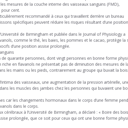
 les mesures de la couche interne des vaisseaux sanguins (FMD),
 pour cent.
articulièrement recommandé à ceux qui travaillent derrière un bureau
sons spécifiques peuvent réduire les risques résultant d’une positio
Université de Birmingham et publiée dans le Journal of Physiology a
vanols, comme le thé, les baies, les pommes et le cacao, protège la 
cifs d’une position assise prolongée.
sanguins
lon de quarante personnes, dont vingt personnes en bonne forme phys
on riche en flavanols ne présentait pas de diminution des mesures de l
ns les mains ou les pieds, contrairement au groupe qui buvait la boi
’intima des vaisseaux, une augmentation de la pression artérielle, un
dans les muscles des jambes chez les personnes qui buvaient une bo
mes car les changements hormonaux dans le corps d’une femme pen
avanols dans le corps.
ux cérébraux à l’Université de Birmingham, a déclaré : « Boire des boi
 assise prolongée, que ce soit pour ceux qui ont une bonne forme phys