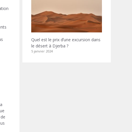
ation
ents
us
Quel est le prix dʼune excursion dans
le désert à Djerba ?
5 janvier 2024
la
que
 de
ous