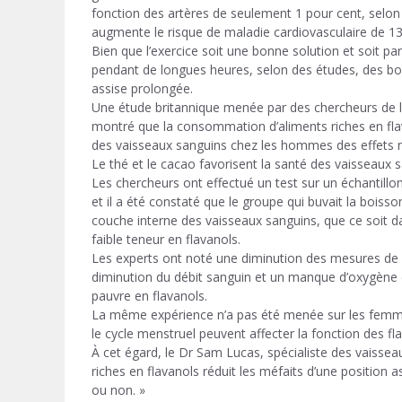
fonction des artères de seulement 1 pour cent, selon
augmente le risque de maladie cardiovasculaire de 13
Bien que l’exercice soit une bonne solution et soit p
pendant de longues heures, selon des études, des bois
assise prolongée.
Une étude britannique menée par des chercheurs de l’
montré que la consommation d’aliments riches en fla
des vaisseaux sanguins chez les hommes des effets no
Le thé et le cacao favorisent la santé des vaisseaux 
Les chercheurs ont effectué un test sur un échantil
et il a été constaté que le groupe qui buvait la boiss
couche interne des vaisseaux sanguins, que ce soit da
faible teneur en flavanols.
Les experts ont noté une diminution des mesures de l
diminution du débit sanguin et un manque d’oxygène 
pauvre en flavanols.
La même expérience n’a pas été menée sur les fem
le cycle menstruel peuvent affecter la fonction des fl
À cet égard, le Dr Sam Lucas, spécialiste des vaissea
riches en flavanols réduit les méfaits d’une position
ou non. »