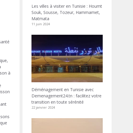
Les villes à visiter en Tunisie : Houmt
Souk, Sousse, Tozeur, Hammamet,
Matmata
n
11 juin 2024
santé
ique,
a
sson à
e
Déménagement en Tunisie avec
isson
Demenagement24.tn : facilitez votre
transition en toute sérénité
dant
22 janvier 2024
ssons
ique