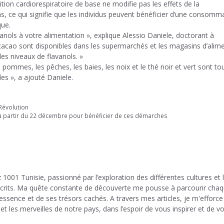
ition cardiorespiratoire de base ne modifie pas les effets de la
, ce qui signifie que les individus peuvent bénéficier d’une consomm
que.
lavanols à votre alimentation », explique Alessio Daniele, doctorant à
 cacao sont disponibles dans les supermarchés et les magasins d’alim
les niveaux de flavanols. »
s pommes, les pêches, les baies, les noix et le thé noir et vert sont to
es », a ajouté Daniele.
Révolution
 à partir du 22 décembre pour bénéficier de ces démarches
 1001 Tunisie, passionné par l’exploration des différentes cultures et 
 écrits. Ma quête constante de découverte me pousse à parcourir cha
 essence et de ses trésors cachés. A travers mes articles, je m'efforce
et les merveilles de notre pays, dans l’espoir de vous inspirer et de v