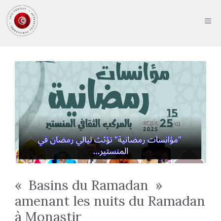
Aller
au
ME
contenu
« Basins du Ramadan »
amenant les nuits du Ramadan
à Monastir