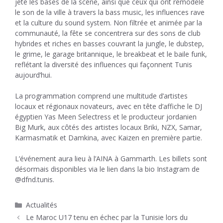
jeté les bases de la scène, ainsi que ceux qui ont remodelé
le son de la ville à travers la bass music, les influences rave
et la culture du sound system. Non filtrée et animée par la
communauté, la fête se concentrera sur des sons de club
hybrides et riches en basses couvrant la jungle, le dubstep,
le grime, le garage britannique, le breakbeat et le baile funk,
reflétant la diversité des influences qui façonnent Tunis
aujourd’hui.
La programmation comprend une multitude d’artistes
locaux et régionaux novateurs, avec en tête d’affiche le DJ
égyptien Yas Meen Selectress et le producteur jordanien
Big Murk, aux côtés des artistes locaux Briki, NZX, Samar,
Karmasmatik et Damkina, avec Kaizen en première partie.
L’événement aura lieu à l’AINA à Gammarth. Les billets sont
désormais disponibles via le lien dans la bio Instagram de
@dfnd.tunis.
Catégories
Actualités
Le Maroc U17 tenu en échec par la Tunisie lors du