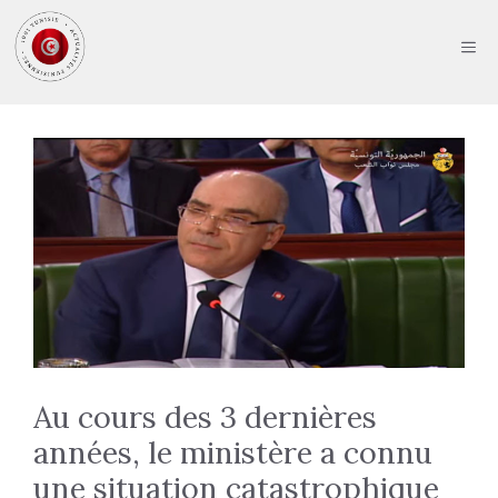
Aller
au
ME
contenu
Au cours des 3 dernières
années, le ministère a connu
une situation catastrophique