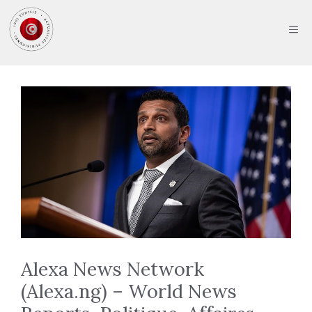
Aller
au
ME
contenu
Alexa News Network
(Alexa.ng) – World News